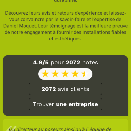
Découvrez leurs avis et retours d’expérience et laissez-
vous convaincre par le savoir-faire et l’expertise de
Daniel Moquet. Leur témoignage est la meilleure preuve
de notre engagement à fournir des installations fiables
et esthétiques.
4.9/5
pour
2072
notes
2072
avis clients
Trouver
une entreprise
Du directeur au poseurs ainsi qu'à l' équipe de