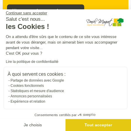
Prendre rendez-vous
Continuer sans accepter
Salut c'est nous...
les Cookies !
Sécurité
intimité
praticité
On a attendu d'être sûrs que le contenu de ce site vous intéresse
,
,
:
avant de vous déranger, mais on aimerait bien vous accompagner
entourez
et
sécurisez vos extérieurs
en
pendant votre visite...
beauté
C'est OK pour vous ?
Lire la politique de confidentialité
Trouver une entreprise proche de chez vous
À quoi servent ces cookies :
Partage de données avec Google
Cookies fonctionnels
Statistiques et mesure d'audience
Annonces personnalisées
Expérience et relation
Consentements certifiés par
Je choisis
Tout accepter
Me géolocaliser