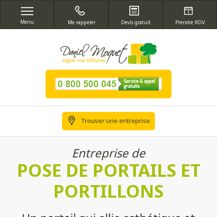
Menu
Me rappeler
Devis gratuit
Prendre RDV
Trouver une entreprise
Entreprise de
POSE DE PORTAILS ET
PORTILLONS