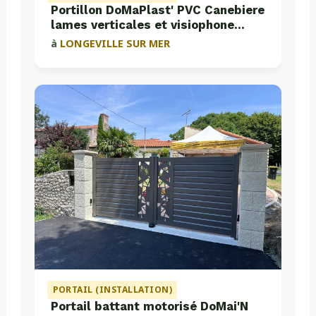
Portillon DoMaPlast' PVC Canebiere
lames verticales et visiophone
Aiphone
à
LONGEVILLE SUR MER
PORTAIL (INSTALLATION)
Portail battant motorisé DoMai'N