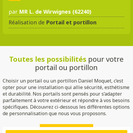
par
MR L. de Wirwignes (62240)
Réalisation de
Portail et portillon
DMC 301
DMC 302
DMC 303
DMC 303 B
Toutes les possibilités
pour votre
DMC 304
DMC 305
portail ou portillon
Choisir un portail ou un portillon Daniel Moquet, c’est
opter pour une installation qui allie sécurité, esthétisme
et durabilité. Nos portails sont pensés pour s’adapter
parfaitement à votre extérieur et répondre à vos besoins
spécifiques. Découvrez ci-dessous les différentes options
de personnalisation que nous vous proposons.