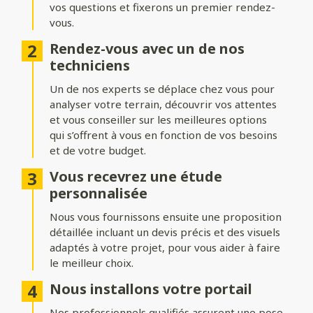
vos questions et fixerons un premier rendez-
Formes du portail
vous.
Ajoutez du style à votre entrée avec différentes formes de
Rendez-vous avec un de nos
portails :
techniciens
Biais bas ou biais haut
: une finition inclinée pour un design
Un de nos experts se déplace chez vous pour
dynamique.
analyser votre terrain, découvrir vos attentes
Bombé ou bombé inversé
et vous conseiller sur les meilleures options
: des courbes élégantes pour un
effet plus traditionnel.
qui s’offrent à vous en fonction de vos besoins
et de votre budget.
Chapeau de gendarme ou chapeau de gendarme inversé
: une touche classique et raffinée.
Vous recevrez une étude
personnalisée
Occultation
Nous vous fournissons ensuite une proposition
détaillée incluant un devis précis et des visuels
Adaptez le niveau d’intimité et d’aération de votre portail :
adaptés à votre projet, pour vous aider à faire
le meilleur choix.
Portail plein
: : pour une intimité maximale et une protection
renforcée.
Nous installons votre portail
Portail semi-ajouré
: un équilibre entre discrétion et
Nos professionnels qualifiés assurent une pose