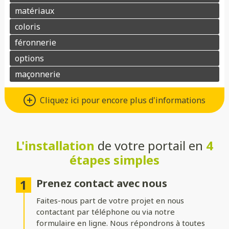
Différents types d’ouvertures
Cliquez ici pour encore plus d'informations
Choisissez le système d’ouverture qui convient au mieux à votre
maison et à vos besoins :
L'installation
de votre portail en
4
Battant
: idéal pour les larges entrées, avec une ouverture
classique à deux vantaux.
étapes simples
Coulissant sur rails
: parfait pour les espaces réduits, il
optimise le dégagement latéral.
Prenez contact avec nous
Faites-nous part de votre projet en nous
Coulissant autoportant
: sans rail au sol, il assure un
fonctionnement fluide et une esthétique épurée.
contactant par téléphone ou via notre
formulaire en ligne. Nous répondrons à toutes