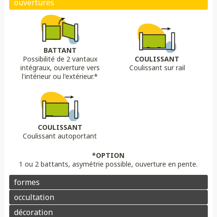
Biais bas
Biais haut
Bombé
Bombé inversé
DÉCORS OPTIONS
Portail plein
Portail semi ajouré
Portail ajouré
BATTANT
Possibilité de 2 vantaux
COULISSANT
LAME
OPTION
OPTION
intégraux, ouverture vers
Coulissant sur rail
Lame 30 cm modulable
lame ajourée
Lame déco sur mesure
Chapeau de gendarme
Chapeau de gendarme inversé
l'intérieur ou l'extérieur.*
Aluminium
Composite
PVC/ALU
Portail brise vue
Coloris au choix
Pointes
Manchon
Voluptes
Rosace
Motorisation
Domotique
Contrôle d'accès
COULISSANT
Coulissant autoportant
Aluminium
Enduit
Pierre
*OPTION
1 ou 2 battants, asymétrie possible, ouverture en pente.