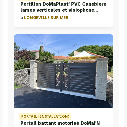
Portillon DoMaPlast' PVC Canebiere
lames verticales et visiophone
Aiphone
à
LONGEVILLE SUR MER
PORTAIL (INSTALLATION)
Portail battant motorisé DoMai'N