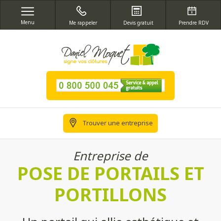
Menu
Me rappeler
Devis gratuit
Prendre RDV
Trouver une entreprise
Entreprise de
POSE DE PORTAILS ET
PORTILLONS