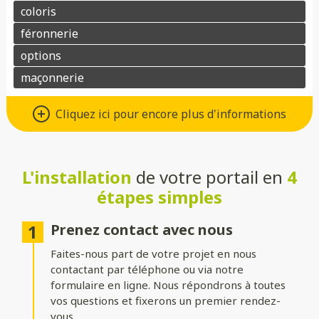
Différents types d’ouvertures
Cliquez ici pour encore plus d'informations
Choisissez le système d’ouverture qui convient au mieux à votre
maison et à vos besoins :
L'installation
de votre portail en
4
Battant
: idéal pour les larges entrées, avec une ouverture
classique à deux vantaux.
étapes simples
Coulissant sur rails
: parfait pour les espaces réduits, il
optimise le dégagement latéral.
Prenez contact avec nous
Faites-nous part de votre projet en nous
Coulissant autoportant
: sans rail au sol, il assure un
fonctionnement fluide et une esthétique épurée.
contactant par téléphone ou via notre
formulaire en ligne. Nous répondrons à toutes
vos questions et fixerons un premier rendez-
Formes du portail
vous.