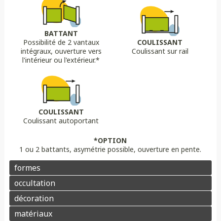
Biais bas
Biais haut
Bombé
Bombé inversé
DÉCORS OPTIONS
Portail plein
Portail semi ajouré
Portail ajouré
BATTANT
Possibilité de 2 vantaux
COULISSANT
LAME
OPTION
OPTION
intégraux, ouverture vers
Coulissant sur rail
Lame 30 cm modulable
lame ajourée
Lame déco sur mesure
Chapeau de gendarme
Chapeau de gendarme inversé
l'intérieur ou l'extérieur.*
Aluminium
Composite
PVC/ALU
Portail brise vue
Coloris au choix
Pointes
Manchon
Voluptes
Rosace
Motorisation
Domotique
Contrôle d'accès
COULISSANT
Coulissant autoportant
Aluminium
Enduit
Pierre
*OPTION
1 ou 2 battants, asymétrie possible, ouverture en pente.