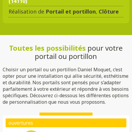
(14110)
Réalisation de
Portail et portillon
,
Clôture
DMC 301
DMC 302
DMC 303
DMC 303 B
Toutes les possibilités
pour votre
DMC 304
DMC 305
portail ou portillon
Choisir un portail ou un portillon Daniel Moquet, c’est
opter pour une installation qui allie sécurité, esthétisme
et durabilité. Nos portails sont pensés pour s’adapter
parfaitement à votre extérieur et répondre à vos besoins
spécifiques. Découvrez ci-dessous les différentes options
de personnalisation que nous vous proposons.