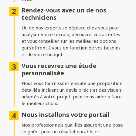
Ajoutez du style à votre entrée avec différentes formes de
Rendez-vous avec un de nos
portails :
techniciens
Biais bas ou biais haut
: une finition inclinée pour un design
Un de nos experts se déplace chez vous pour
dynamique.
analyser votre terrain, découvrir vos attentes
Bombé ou bombé inversé
et vous conseiller sur les meilleures options
: des courbes élégantes pour un
effet plus traditionnel.
qui s’offrent à vous en fonction de vos besoins
et de votre budget.
Chapeau de gendarme ou chapeau de gendarme inversé
: une touche classique et raffinée.
Vous recevrez une étude
personnalisée
Occultation
Nous vous fournissons ensuite une proposition
détaillée incluant un devis précis et des visuels
Adaptez le niveau d’intimité et d’aération de votre portail :
adaptés à votre projet, pour vous aider à faire
le meilleur choix.
Portail plein
: : pour une intimité maximale et une protection
renforcée.
Nous installons votre portail
Portail semi-ajouré
: un équilibre entre discrétion et
Nos professionnels qualifiés assurent une pose
luminosité.
soignée, pour un résultat durable et