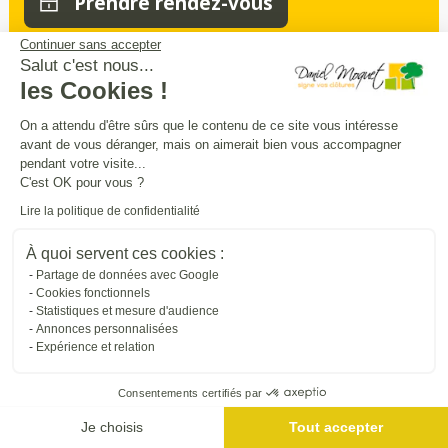
Prendre rendez-vous
Continuer sans accepter
Salut c'est nous...
les Cookies !
Sécurité
intimité
praticité
,
,
:
entourez
et
sécurisez vos extérieurs
en
On a attendu d'être sûrs que le contenu de ce site vous intéresse
avant de vous déranger, mais on aimerait bien vous accompagner
beauté
pendant votre visite...
C'est OK pour vous ?
Trouver une entreprise proche de chez vous
Lire la politique de confidentialité
À quoi servent ces cookies :
Partage de données avec Google
Cookies fonctionnels
Statistiques et mesure d'audience
Annonces personnalisées
Expérience et relation
Consentements certifiés par
Me géolocaliser
Je choisis
Tout accepter