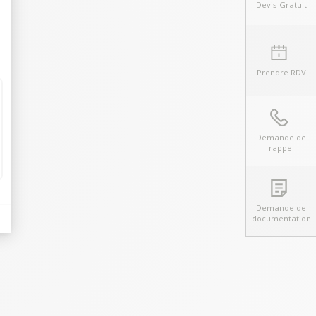
Devis Gratuit
t : Personnalisez vos Options
Prendre RDV
Demande de
rappel
Demande de
documentation