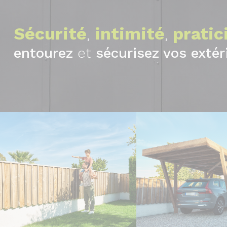
Sécurité
intimité
pratic
,
,
entourez
et
sécurisez vos extér