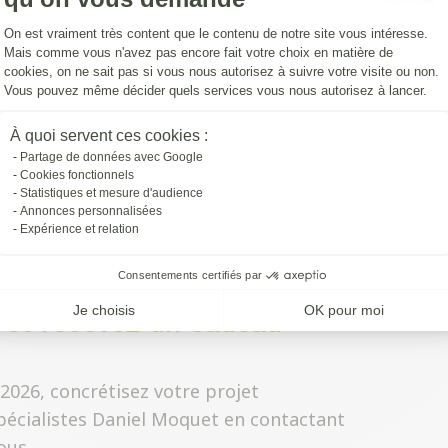
ticipantes à l'opération
Plateforme de Gestion du Consentemen
On est vraiment très content que le contenu de notre site vous intéresse.
Mais comme vous n'avez pas encore fait votre choix en matière de
cookies, on ne sait pas si vous nous autorisez à suivre votre visite ou non.
es participantes à l'opération estivale,
Vous pouvez même décider quels services vous nous autorisez à lancer.
vant :
Axeptio consent
À quoi servent ces cookies :
Partage de données avec Google
Cookies fonctionnels
Statistiques et mesure d'audience
ditions à l'opération estivale 2026
Annonces personnalisées
Expérience et relation
Consentements certifiés par
Je choisis
OK pour moi
t et recevez un cadeau
 2026, concrétisez votre projet
pécialistes Daniel Moquet en contactant
ous.