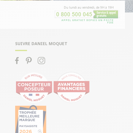
Du lundi au vendredi, de 9H à 19H
APPEL GRATUIT DEPUIS UN POSTE
FIXE
SUIVRE DANIEL MOQUET