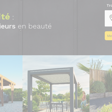
Tr
ité
:
ieurs
en beauté
Me