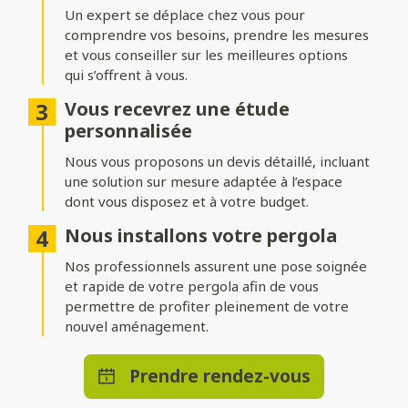
adossée
Un expert se déplace chez vous pour
comprendre vos besoins, prendre les mesures
Installez votre pergola où vous le souhaitez ! Une structure
indépendante permet de créer un espace isolé au cœur du
et vous conseiller sur les meilleures options
jardin, tandis qu’une pergola adossée prolonge
qui s’offrent à vous.
harmonieusement votre maison.
Vous recevrez une étude
Nombreuses options de
personnalisée
personnalisation
Nous vous proposons un devis détaillé, incluant
une solution sur mesure adaptée à l’espace
Ajoutez des stores ou parois pour vous protéger du vent,
dont vous disposez et à votre budget.
intégrez un éclairage LED pour profiter d’agréables soirées, ou
optez pour des solutions de chauffage et de domotique pour
Nous installons votre pergola
un bénéficier d’un confort absolu en toute saison.
Nos professionnels assurent une pose soignée
et rapide de votre pergola afin de vous
permettre de profiter pleinement de votre
nouvel aménagement.
Prendre rendez-vous