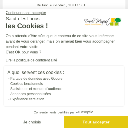
Du lundi au vendredi, de 9H à 19H
Continuer sans accepter
Salut c'est nous...
APPEL GRATUIT DEPUIS UN POSTE FIXE
les Cookies !
On a attendu d'être sûrs que le contenu de ce site vous intéresse
avant de vous déranger, mais on aimerait bien vous accompagner
DANIEL MOQUET CLÔTURES
pendant votre visite...
C'est OK pour vous ?
Lire la politique de confidentialité
Toutes nos installations
À quoi servent ces cookies :
Partage de données avec Google
L'UNIVERS DANIEL MOQUET
Cookies fonctionnels
Statistiques et mesure d'audience
Annonces personnalisées
Expérience et relation
Tous nos sites internet
Consentements certifiés par
SUIVRE DANIEL MOQUET
Je choisis
Tout accepter