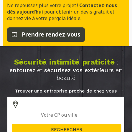
Ne repoussez plus votre projet !
Contactez-nous
dès aujourd’hui
pour obtenir un devis gratuit et
donnez vie à votre pergola idéale.
Prendre rendez-vous
Sécurité
intimité
praticité
,
,
:
entourez
et
sécurisez vos extérieurs
en
beauté
Trouver une entreprise proche de chez vous