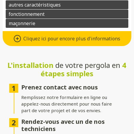
Matériaux : Aluminium ou bois
Cliquez ici pour encore plus d'informations
Choisissez l’aluminium pour une pergola au design moderne,
robuste et facile d’entretien, ou préférez le bois pour son
charme naturel et son atmosphère chaleureuse. Dans les deux
cas, ces matériaux allient esthétisme et durabilité.
L'installation
de votre pergola en
4
étapes simples
Toitures : Rigide, bioclimatique ou
toile
Prenez contact avec nous
Choisissez une toiture rigide en verre ou polycarbonate pour
Remplissez notre formulaire en ligne ou
une protection optimale, une toiture bioclimatique à lames
appelez-nous directement pour nous faire
orientables pour gérer l’ensoleillement, ou une toile pour une
part de votre projet et de vos envies.
ambiance légère et aérée.
Rendez-vous avec un de nos
Structure : Indépendante ou
techniciens