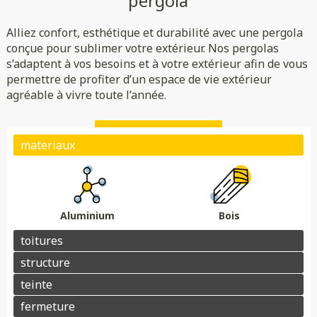
pergola
Rigide
Bioclimatique
Toile
Alliez confort, esthétique et durabilité avec une pergola
(verre/polycarbonate)
Indépendante
Adossée
conçue pour sublimer votre extérieur. Nos pergolas
s’adaptent à vos besoins et à votre extérieur afin de vous
Essences de bois
Coloris au choix
permettre de profiter d’un espace de vie extérieur
Store
Parois
agréable à vivre toute l’année.
Éclairage
Chauffage
Domotique
Motorisation
Électrique avec téléphone
Plots de fondation
Électrique avec télécommande
Aluminium
Bois