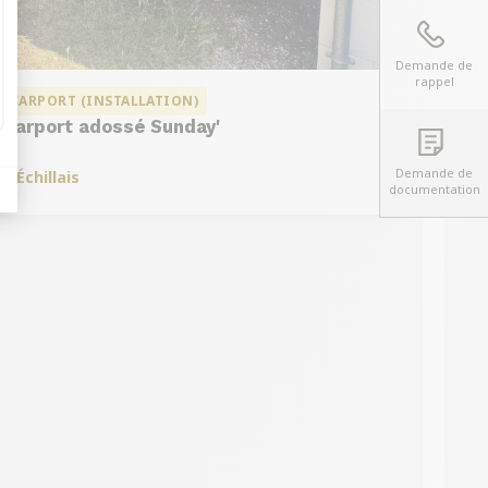
Demande de
rappel
CARPORT (INSTALLATION)
Carport adossé Sunday'
Demande de
à
Échillais
documentation