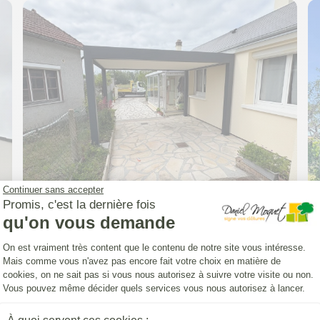
Continuer sans accepter
Promis, c'est la dernière fois
qu'on vous demande
CARPORT (INSTALLATION)
Plateforme de Gestion du Consentemen
Carport Classic'
On est vraiment très content que le contenu de notre site vous intéresse.
Mais comme vous n'avez pas encore fait votre choix en matière de
cookies, on ne sait pas si vous nous autorisez à suivre votre visite ou non.
à
Morée
Vous pouvez même décider quels services vous nous autorisez à lancer.
Axeptio consent