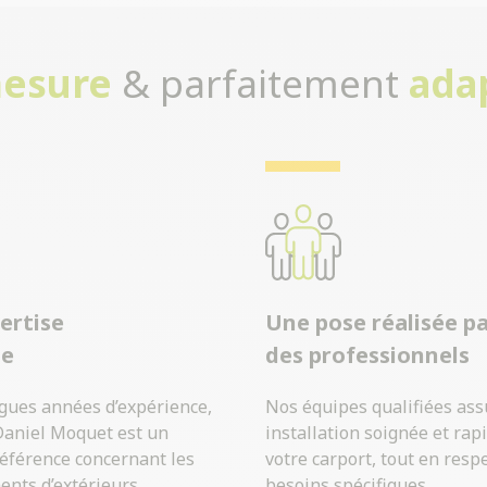
mesure
& parfaitement
ada
ertise
Une pose réalisée p
ue
des professionnels
ngues années d’expérience,
Nos équipes qualifiées as
Daniel Moquet est un
installation soignée et rap
référence concernant les
votre carport, tout en resp
ts d’extérieurs.
besoins spécifiques.