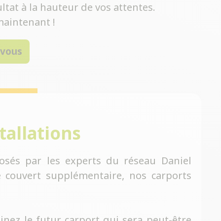
ltat à la hauteur de vos attentes.
aintenant !
-vous
tallations
osés par les experts du réseau Daniel
 couvert supplémentaire, nos carports
inez le futur carport qui sera peut-être