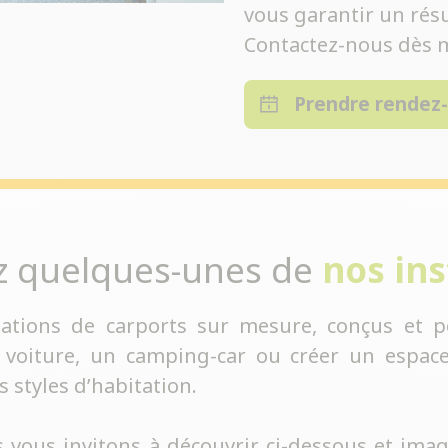
vous garantir un résu
Contactez-nous dès m
Prendre rendez
z quelques-unes de
nos ins
lations de carports sur mesure, conçus et p
 voiture, un camping-car ou créer un espace
s styles d’habitation.
 vous invitons à découvrir ci-dessous et imag