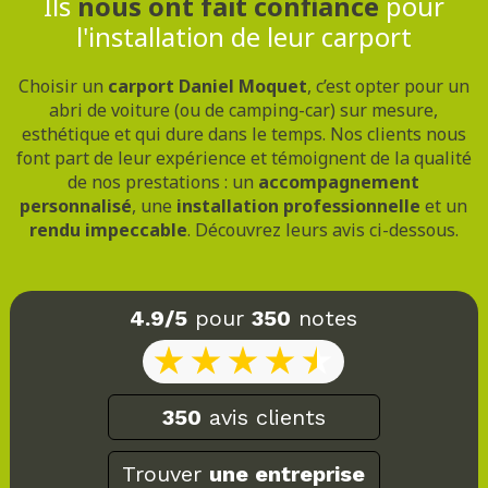
Ils
nous ont fait confiance
pour
l'installation de leur carport
Choisir un
carport Daniel Moquet
, c’est opter pour un
abri de voiture (ou de camping-car) sur mesure,
esthétique et qui dure dans le temps. Nos clients nous
font part de leur expérience et témoignent de la qualité
de nos prestations : un
accompagnement
personnalisé
, une
installation professionnelle
et un
rendu impeccable
. Découvrez leurs avis ci-dessous.
4.9/5
pour
350
notes
350
avis clients
Trouver
une entreprise