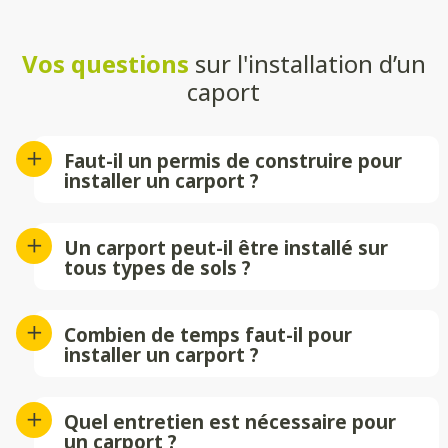
Vos questions
sur l'installation d’un
caport
Faut-il un permis de construire pour
installer un carport ?
Cela dépend des dimensions de votre
carport. Pour une surface inférieure à 20
Un carport peut-il être installé sur
m², une simple déclaration préalable de
tous types de sols ?
travaux en mairie suffit. Au-delà, un
Oui, mais il est essentiel d’avoir un sol
permis de construire est généralement
stable. Nos techniciens évalueront votre
Combien de temps faut-il pour
requis.
terrain et vous conseilleront sur la
installer un carport ?
meilleure solution à adopter.
L’installation d’un carport peut
s’effectuer en seule journée, le temps
Quel entretien est nécessaire pour
d’installation dépendra de divers
un carport ?