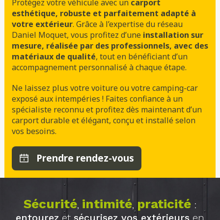
Protégez votre véhicule avec un
carport
esthétique, robuste et parfaitement adapté à
votre extérieur
. Grâce à l’expertise du réseau
Daniel Moquet, vous profitez d’une
installation sur
mesure, réalisée par des professionnels, avec des
matériaux de qualité
, tout en bénéficiant d’un
accompagnement personnalisé à chaque étape.
Ne laissez plus votre voiture ou votre camping-car
exposé aux intempéries ! Faites confiance à un
spécialiste reconnu et profitez dès maintenant d’un
carport durable et élégant, conçu et installé selon
vos besoins.
Prendre rendez-vous
Sécurité
intimité
praticité
,
,
:
entourez
et
sécurisez vos extérieurs
en