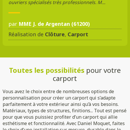
ouvriers spécialisés très professionnels. M...
par
MME J. de Argentan (61200)
Réalisation de
Clôture
,
Carport
Toutes les possibilités
pour votre
carport
Vous avez le choix entre de nombreuses options de
personnalisation pour créer un carport qui s’adapte
parfaitement à votre extérieur ainsi qu’à vos besoins.
Matériaux, types de structures, finitions... Tout est pensé
Voiture
Camping-car
pour que vous puissiez profiter d’un carport qui allie
Indépendante
Adossée
esthétisme et fonctionnalité. Avec Daniel Moquet, faites
le choix d’une installation sur mesure, durable dans le
Essences de bois
Coloris au choix