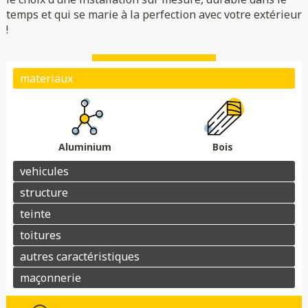
temps et qui se marie à la perfection avec votre extérieur
Translucide
Opaque
!
Éclairage
Parois
Portes
Plots de fondation
Aluminium
Bois
Matériaux : aluminium ou bois