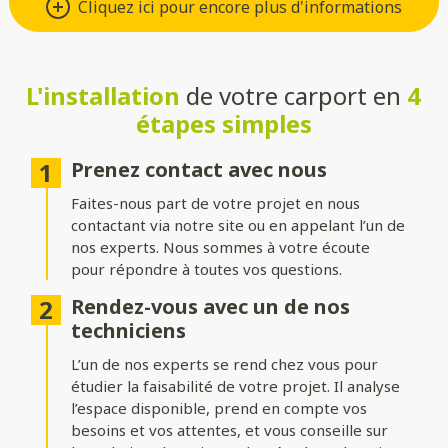
Cliquez ici pour encore plus d'informations
Si vous préférez un carport au style moderne et qui ne nécessite
que peu d’entretien, optez pour l’aluminium. Ou optez pour le
bois si vous préférez un rendu chaleureux et naturel.
L'installation
de votre carport en
4
Un carport pour chaque type de
étapes simples
véhicule
Prenez contact avec nous
Que vous vouliez protéger une voiture ou un camping-car, nous
proposons des modèles adaptés pour chaque besoin. Les
Faites-nous part de votre projet en nous
carports pour voitures offrent une protection optimale avec
contactant via notre site ou en appelant l’un de
des dimensions standards, tandis que les versions surélevées
nos experts. Nous sommes à votre écoute
sont spécialement conçues pour protéger les camping-cars.
pour répondre à toutes vos questions.
Une structure adaptée à vos
Rendez-vous avec un de nos
besoins
techniciens
L’un de nos experts se rend chez vous pour
Optez pour un carport indépendant, parfait pour créer un
espace couvert à distance de votre habitation, ou un modèle
étudier la faisabilité de votre projet. Il analyse
adossé, idéal pour bénéficier d’une extension élégante et
l’espace disponible, prend en compte vos
fonctionnelle de votre maison ou de votre garage.
besoins et vos attentes, et vous conseille sur