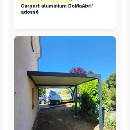
Carport aluminium DoMaAbri'
adossé