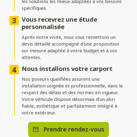
les solutions les mieux adaptées à vos besoins
De nombreuses options de
spécifiques.
personnalisation
Vous recevrez une étude
Personnalisez votre carport jusque dans les moindres détails !
personnalisée
Choisissez parmi un large choix de coloris, ajoutez un éclairage
intégré, des portes, des parois latérales pour plus de
Après notre visite, nous vous remettons un
protection... Créez un espace unique, qui répond à toutes vos
devis détaillé accompagné d’une proposition
envies.
sur mesure adaptée à votre budget et à vos
attentes.
Nous installons votre carport
Nos poseurs qualifiées assurent une
installation soignée et professionnelle, dans le
respect des délais et des normes en vigueur.
Votre véhicule dispose désormais d’un abri
fiable, esthétique et parfaitement intégré à
votre extérieur.
Prendre rendez-vous