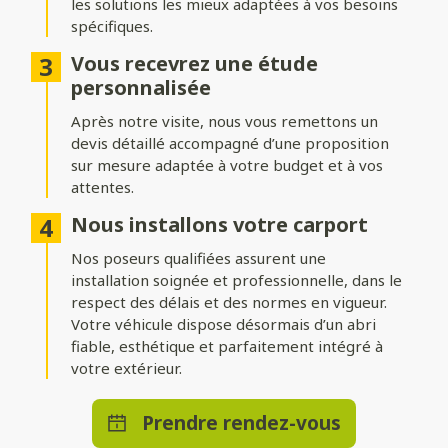
les solutions les mieux adaptées à vos besoins
De nombreuses options de
spécifiques.
personnalisation
Vous recevrez une étude
Personnalisez votre carport jusque dans les moindres détails !
personnalisée
Choisissez parmi un large choix de coloris, ajoutez un éclairage
intégré, des portes, des parois latérales pour plus de
Après notre visite, nous vous remettons un
protection... Créez un espace unique, qui répond à toutes vos
devis détaillé accompagné d’une proposition
envies.
sur mesure adaptée à votre budget et à vos
attentes.
Nous installons votre carport
Nos poseurs qualifiées assurent une
installation soignée et professionnelle, dans le
respect des délais et des normes en vigueur.
Votre véhicule dispose désormais d’un abri
fiable, esthétique et parfaitement intégré à
votre extérieur.
Prendre rendez-vous