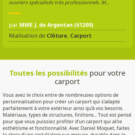
ouvriers spécialisés très professionnels. M...
par
MME J. de Argentan (61200)
Réalisation de
Clôture
,
Carport
Toutes les possibilités
pour votre
carport
Vous avez le choix entre de nombreuses options de
personnalisation pour créer un carport qui s’adapte
parfaitement à votre extérieur ainsi qu’à vos besoins.
Matériaux, types de structures, finitions... Tout est pensé
Voiture
Camping-car
pour que vous puissiez profiter d’un carport qui allie
Indépendante
Adossée
esthétisme et fonctionnalité. Avec Daniel Moquet, faites
le choix d’une installation sur mesure, durable dans le
Essences de bois
Coloris au choix