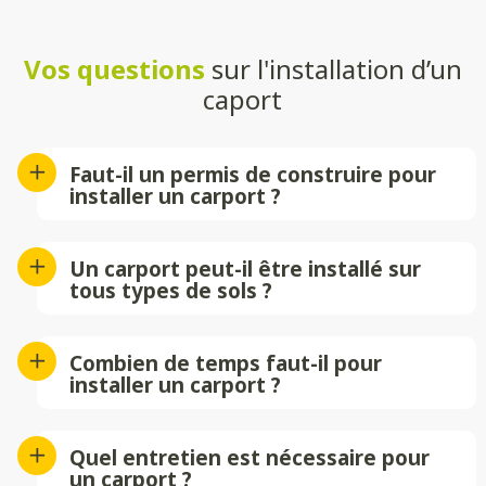
Vos questions
sur l'installation d’un
caport
Faut-il un permis de construire pour
installer un carport ?
Cela dépend des dimensions de votre
carport. Pour une surface inférieure à 20
Un carport peut-il être installé sur
m², une simple déclaration préalable de
tous types de sols ?
travaux en mairie suffit. Au-delà, un
Oui, mais il est essentiel d’avoir un sol
permis de construire est généralement
stable. Nos techniciens évalueront votre
Combien de temps faut-il pour
requis.
terrain et vous conseilleront sur la
installer un carport ?
meilleure solution à adopter.
L’installation d’un carport peut
s’effectuer en seule journée, le temps
Quel entretien est nécessaire pour
d’installation dépendra de divers
un carport ?