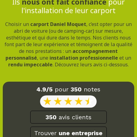
Ils
nous ont fait confiance
pour
l'installation de leur carport
Choisir un
carport Daniel Moquet
, c’est opter pour un
abri de voiture (ou de camping-car) sur mesure,
esthétique et qui dure dans le temps. Nos clients nous
font part de leur expérience et témoignent de la qualité
de nos prestations : un
accompagnement
personnalisé
, une
installation professionnelle
et un
rendu impeccable
. Découvrez leurs avis ci-dessous.
4.9/5
pour
350
notes
350
avis clients
Trouver
une entreprise