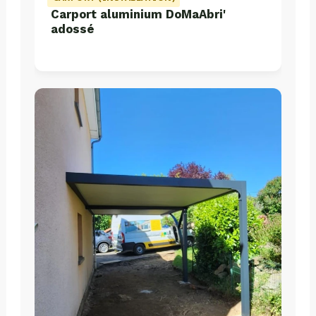
Carport aluminium DoMaAbri'
adossé