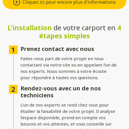
Cliquez ici pour encore plus d'informations
Si vous préférez un carport au style moderne et qui ne nécessite
que peu d’entretien, optez pour l’aluminium. Ou optez pour le
bois si vous préférez un rendu chaleureux et naturel.
L'installation
de votre carport en
4
Un carport pour chaque type de
étapes simples
véhicule
Prenez contact avec nous
Que vous vouliez protéger une voiture ou un camping-car, nous
proposons des modèles adaptés pour chaque besoin. Les
Faites-nous part de votre projet en nous
carports pour voitures offrent une protection optimale avec
contactant via notre site ou en appelant l’un de
des dimensions standards, tandis que les versions surélevées
nos experts. Nous sommes à votre écoute
sont spécialement conçues pour protéger les camping-cars.
pour répondre à toutes vos questions.
Une structure adaptée à vos
Rendez-vous avec un de nos
besoins
techniciens
L’un de nos experts se rend chez vous pour
Optez pour un carport indépendant, parfait pour créer un
espace couvert à distance de votre habitation, ou un modèle
étudier la faisabilité de votre projet. Il analyse
adossé, idéal pour bénéficier d’une extension élégante et
l’espace disponible, prend en compte vos
fonctionnelle de votre maison ou de votre garage.
besoins et vos attentes, et vous conseille sur