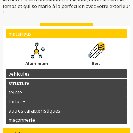
temps et qui se marie à la perfection avec votre extérieur
Translucide
Opaque
!
Éclairage
Parois
Portes
Plots de fondation
Aluminium
Bois
Matériaux : aluminium ou bois