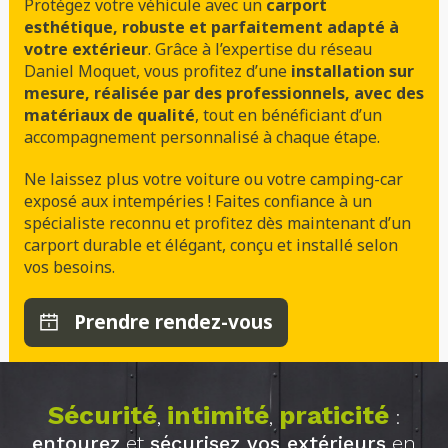
Protégez votre véhicule avec un
carport
esthétique, robuste et parfaitement adapté à
votre extérieur
. Grâce à l’expertise du réseau
Daniel Moquet, vous profitez d’une
installation sur
mesure, réalisée par des professionnels, avec des
matériaux de qualité
, tout en bénéficiant d’un
accompagnement personnalisé à chaque étape.
Ne laissez plus votre voiture ou votre camping-car
exposé aux intempéries ! Faites confiance à un
spécialiste reconnu et profitez dès maintenant d’un
carport durable et élégant, conçu et installé selon
vos besoins.
Prendre rendez-vous
Sécurité
intimité
praticité
,
,
:
entourez
et
sécurisez vos extérieurs
en