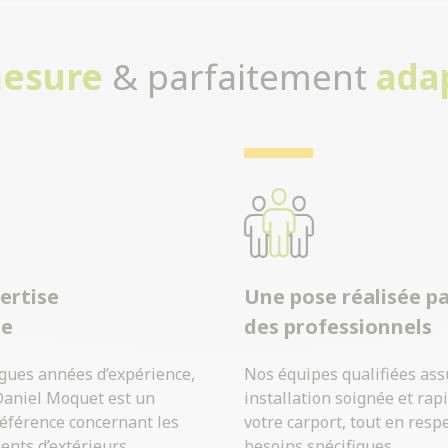
mesure
& parfaitement
ada
ertise
Une pose réalisée p
ue
des professionnels
ngues années d’expérience,
Nos équipes qualifiées as
Daniel Moquet est un
installation soignée et rap
référence concernant les
votre carport, tout en resp
ts d’extérieurs.
besoins spécifiques.