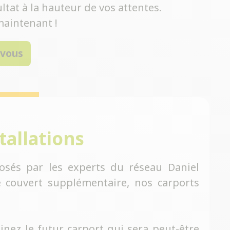
ltat à la hauteur de vos attentes.
aintenant !
-vous
tallations
osés par les experts du réseau Daniel
 couvert supplémentaire, nos carports
inez le futur carport qui sera peut-être