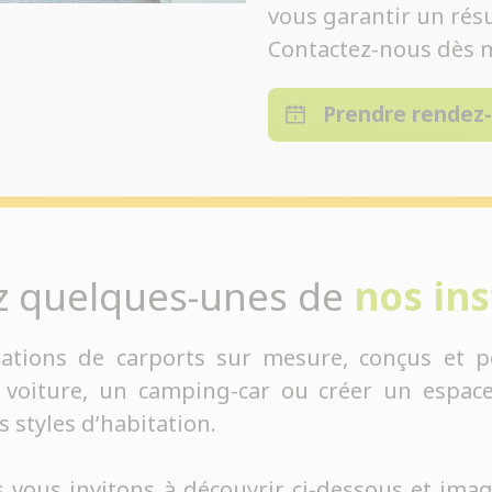
vous garantir un résu
Contactez-nous dès m
Prendre rendez
z quelques-unes de
nos ins
lations de carports sur mesure, conçus et p
 voiture, un camping-car ou créer un espace
s styles d’habitation.
 vous invitons à découvrir ci-dessous et imag