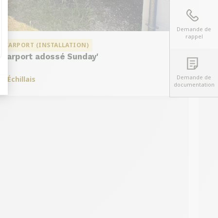
Demande de
rappel
CARPORT (INSTALLATION)
Carport adossé Sunday'
Demande de
à
Échillais
documentation