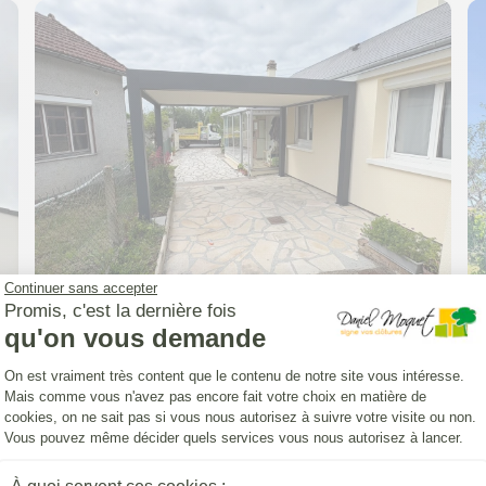
Continuer sans accepter
Promis, c'est la dernière fois
qu'on vous demande
CARPORT (INSTALLATION)
Plateforme de Gestion du Consentemen
Carport Classic'
On est vraiment très content que le contenu de notre site vous intéresse.
Mais comme vous n'avez pas encore fait votre choix en matière de
cookies, on ne sait pas si vous nous autorisez à suivre votre visite ou non.
à
Morée
Vous pouvez même décider quels services vous nous autorisez à lancer.
Axeptio consent