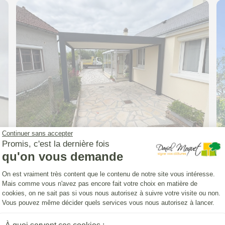
Continuer sans accepter
Promis, c'est la dernière fois
qu'on vous demande
CARPORT (INSTALLATION)
Plateforme de Gestion du Consentemen
Carport Classic'
On est vraiment très content que le contenu de notre site vous intéresse.
Mais comme vous n'avez pas encore fait votre choix en matière de
cookies, on ne sait pas si vous nous autorisez à suivre votre visite ou non.
à
Morée
Vous pouvez même décider quels services vous nous autorisez à lancer.
Axeptio consent