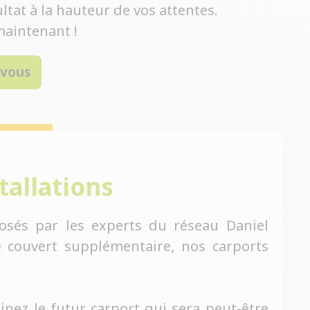
ltat à la hauteur de vos attentes.
aintenant !
-vous
tallations
osés par les experts du réseau Daniel
 couvert supplémentaire, nos carports
inez le futur carport qui sera peut-être