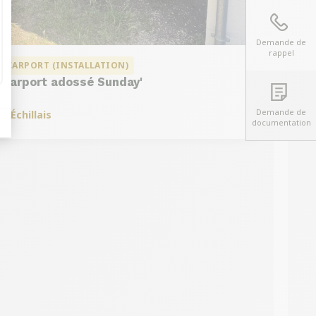
Demande de
rappel
CARPORT (INSTALLATION)
Carport adossé Sunday'
Demande de
à
Échillais
documentation