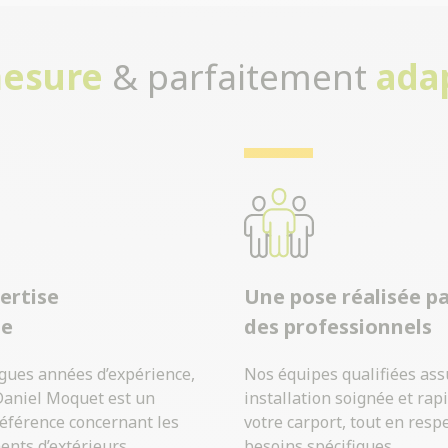
mesure
& parfaitement
ada
ertise
Une pose réalisée p
ue
des professionnels
ngues années d’expérience,
Nos équipes qualifiées as
Daniel Moquet est un
installation soignée et rap
référence concernant les
votre carport, tout en resp
ts d’extérieurs.
besoins spécifiques.