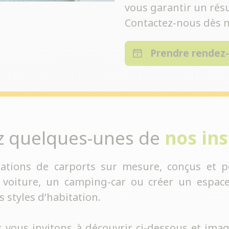
vous garantir un résu
Contactez-nous dès m
Prendre rendez
z quelques-unes de
nos ins
lations de carports sur mesure, conçus et p
 voiture, un camping-car ou créer un espace
s styles d’habitation.
 vous invitons à découvrir ci-dessous et imag